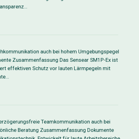
Transparenz…
rachkommunikation auch bei hohem Umgebungspegel
umente Zusammenfassung Das Sensear SM1P-Ex ist
rt effektiven Schutz vor lauten Lärmpegeln mit
nte…
 verzögerungsfreie Teamkommunikation auch bei
ersönliche Beratung Zusammenfassung Dokumente
onstechnik. Entwickelt für laute Arbeitsbereiche,