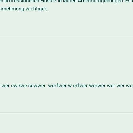
en professionellen Einsatz in lauten Arbeitsumgebungen. Es
Wahrnehmung wichtiger…
wer ew rwe sewwer werfwer w erfwer werwer wer wer we 