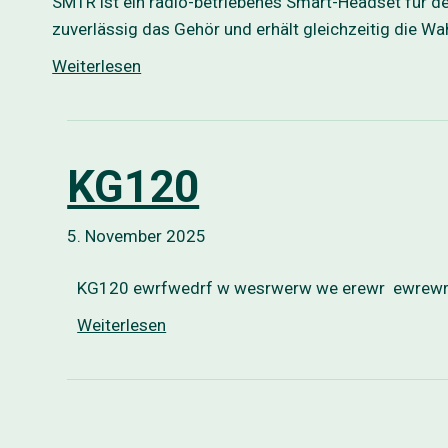
SM1R ist ein radio-betriebenes Smart-Headset für d
zuverlässig das Gehör und erhält gleichzeitig die 
Weiterlesen
KG120
5. November 2025
KG120 ewrfwedrf w wesrwerw we erewr ewrewr 
Weiterlesen