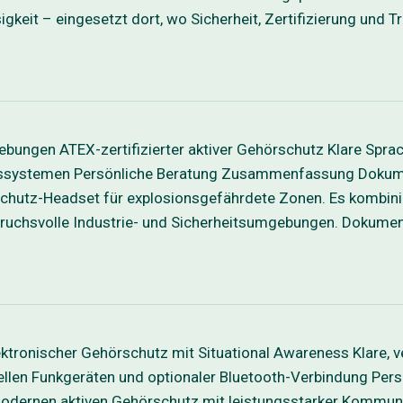
gkeit – eingesetzt dort, wo Sicherheit, Zertifizierung und 
bungen ATEX-zertifizierter aktiver Gehörschutz Klare Sp
rheitssystemen Persönliche Beratung Zusammenfassung Dok
chutz-Headset für explosionsgefährdete Zonen. Es kombinie
nspruchsvolle Industrie- und Sicherheitsumgebungen. Dokume
ktronischer Gehörschutz mit Situational Awareness Klare,
llen Funkgeräten und optionaler Bluetooth-Verbindung P
nen aktiven Gehörschutz mit leistungsstarker Kommunikati