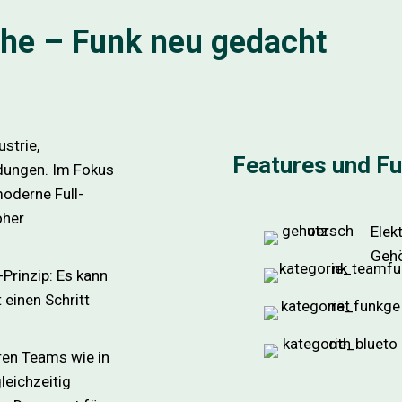
ihe – Funk neu gedacht
strie,
Features und F
ndungen. Im Fokus
moderne Full-
oher
Elek
Geh
Prinzip: Es kann
 einen Schritt
en Teams wie in
leichzeitig